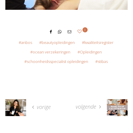
0
anbos
beautyopleidingen
kwaliteitsregister
ocean verzekeringen
Opleidingen
schoonheidsspecialist opleidingen
stibas
volgende
vorige