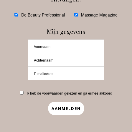
NIEUWE RUBRIEK: Hoe houd jij
De Beauty Professional
Massage Magazine
werk en privé in balans?
Mijn gegevens
Waarom huidveroudering al
begint voordat je het ziet
Social media-moe? Tijd voor
Ik heb de voorwaarden gelezen en ga ermee akkoord
een andere go-to