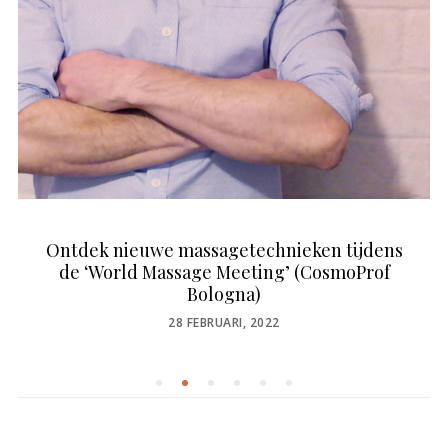
Ontdek nieuwe massagetechnieken tijdens
de ‘World Massage Meeting’ (CosmoProf
Bologna)
POSTED
28 FEBRUARI, 2022
ON