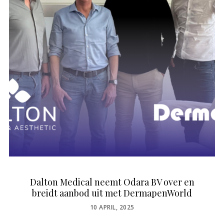
Dalton Medical neemt Odara BV over en
breidt aanbod uit met DermapenWorld
POSTED
10 APRIL, 2025
ON