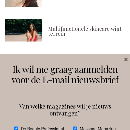
Multifunctionele skincare wint
terrein
×
Volg ons
Ik wil me graag aanmelden
voor de E-mail nieuwsbrief
Instagram
Facebook
Van welke magazines wil je nieuws
ontvangen?
@
debeautyprofessional
De Beauty Professional
Massage Magazine