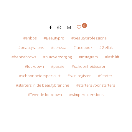
0
anbos
Beautypro
beautyprofessional
beautysalons
cenzaa
facebook
Gellak
hennabrows
huidverzorging
instagram
lash lift
lockdown
passie
schoonheidssalon
schoonheidsspecialist
skin register
Starter
starters in de beautybranche
starters voor starters
Tweede lockdown
wimperextensions