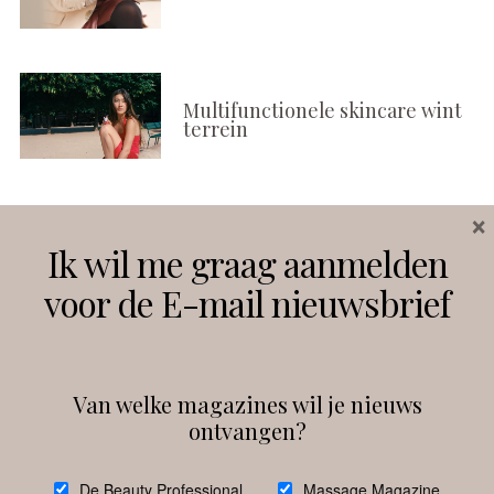
Multifunctionele skincare wint
terrein
×
Volg ons
Ik wil me graag aanmelden
voor de E-mail nieuwsbrief
Instagram
Facebook
Van welke magazines wil je nieuws
ontvangen?
@
debeautyprofessional
De Beauty Professional
Massage Magazine