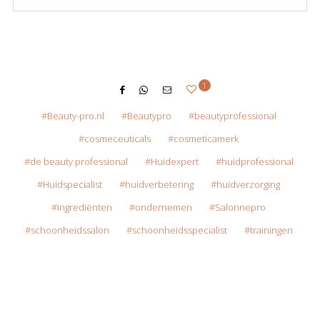
1
Beauty-pro.nl
Beautypro
beautyprofessional
cosmeceuticals
cosmeticamerk
de beauty professional
Huidexpert
huidprofessional
Huidspecialist
huidverbetering
huidverzorging
ingrediënten
ondernemen
Salonnepro
schoonheidssalon
schoonheidsspecialist
trainingen