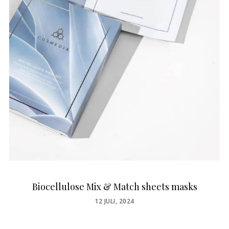
Biocellulose Mix & Match sheets masks
POSTED
12 JULI, 2024
ON