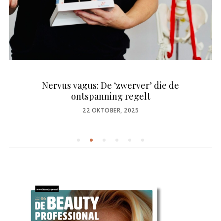
Nervus vagus: De ‘zwerver’ die de
ontspanning regelt
POSTED
22 OKTOBER, 2025
ON