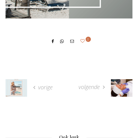
0
volgende
vorige
Ook leuk