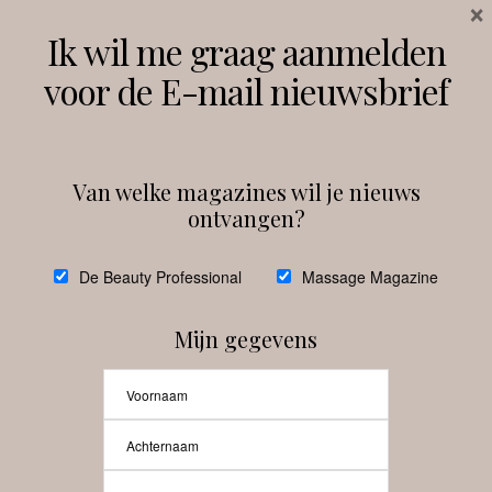
×
Volg ons
Ik wil me graag aanmelden
voor de E-mail nieuwsbrief
Instagram
Facebook
Van welke magazines wil je nieuws
ontvangen?
@
debeautyprofessional
De Beauty Professional
Massage Magazine
Mijn gegevens
Laat meer posts zien