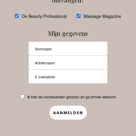
@
debeautyprofessional
De Beauty Professional
Massage Magazine
Mijn gegevens
Laat meer posts zien
Beauty-Pro.nl
Ik heb de voorwaarden gelezen en ga ermee akkoord
Vacatures
Abonneren
Contact
Privacyverklaring
APP
Copyrights © 2025 Beauty Pro. All Rights Reserved.