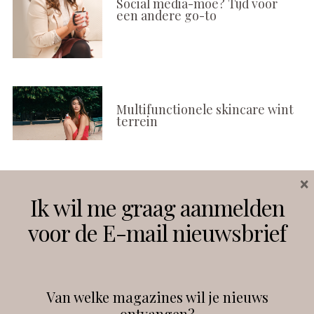
Social media-moe? Tijd voor
een andere go-to
Multifunctionele skincare wint
terrein
×
Volg ons
Ik wil me graag aanmelden
voor de E-mail nieuwsbrief
Instagram
Facebook
Van welke magazines wil je nieuws
ontvangen?