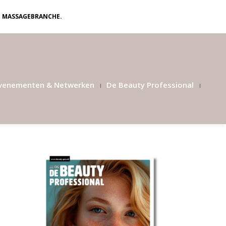
N MASSAGEBRANCHE.
venementen & Netwerken
De Beauty Professional