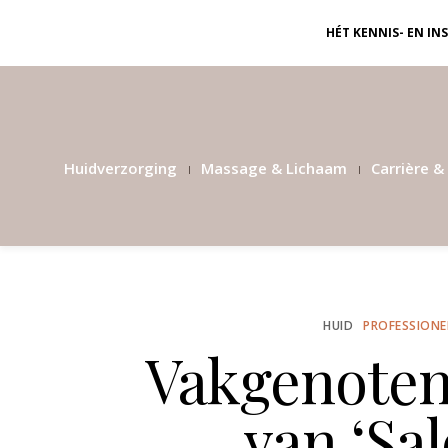
HÉT KENNIS- EN I
Huidverzorging
Massage & Lichaam
Carrière & 
HUID
PROFESSIONE
Vakgenoten 
van ‘Sal