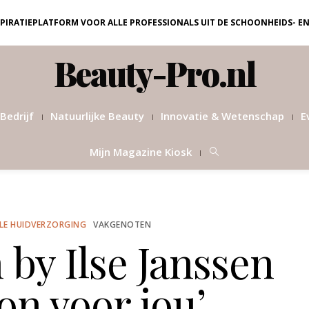
NSPIRATIEPLATFORM VOOR ALLE PROFESSIONALS UIT DE SCHOONHEIDS- E
Beauty-Pro.nl
Bedrijf
Natuurlijke Beauty
Innovatie & Wetenschap
E
Mijn Magazine Kiosk
LE HUIDVERZORGING
VAKGENOTEN
by Ilse Janssen
on voor jou’