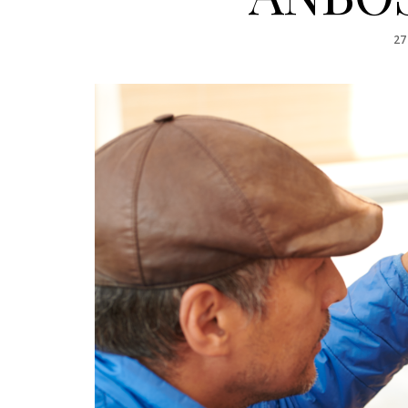
PO
27
O