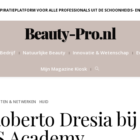
NSPIRATIEPLATFORM VOOR ALLE PROFESSIONALS UIT DE SCHOONHEIDS- E
Beauty-Pro.nl
Bedrijf
Natuurlijke Beauty
Innovatie & Wetenschap
E
Mijn Magazine Kiosk
TEN & NETWERKEN
HUID
berto Dresia bij
 Academy