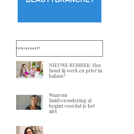
Interessant?
NIEUWE RUBRIEK: Hoe
houd jij werk en privé in
Afscheid met een lach
PHENOMENA I
balans?
en een traan
POSTED
23 JULI, 202
ON
POSTED
17 OKTOBER, 2024
ON
Waarom
huidveroudering al
begint voordat je het
ziet