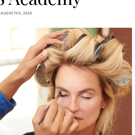
STED
 AUGUSTUS, 2020
N