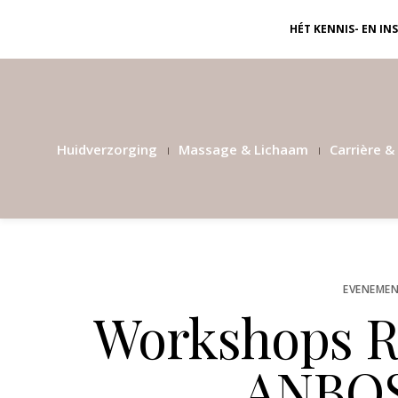
HÉT KENNIS- EN I
Huidverzorging
Massage & Lichaam
Carrière & 
EVENEMEN
Workshops Ro
ANBOS