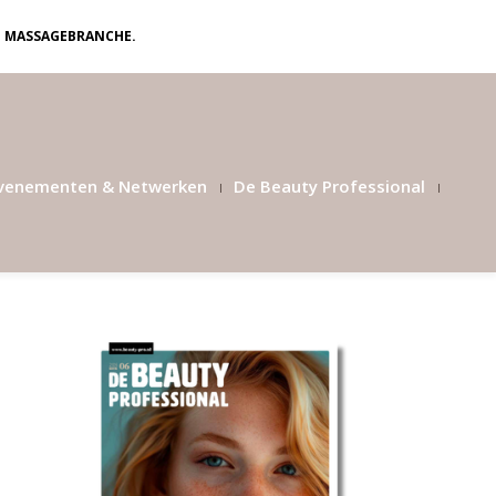
N MASSAGEBRANCHE.
venementen & Netwerken
De Beauty Professional