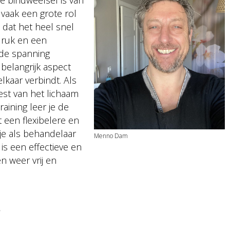
e bindweefsel is van
 vaak een grote rol
s dat het heel snel
druk en een
 de spanning
belangrijk aspect
elkaar verbindt. Als
est van het lichaam
aining leer je de
 een flexibelere en
 je als behandelaar
Menno Dam
is een effectieve en
 weer vrij en