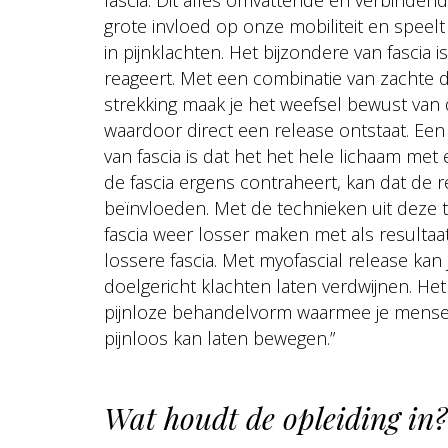
fascia. Dit alles omvattende en verbindend
grote invloed op onze mobiliteit en speelt
in pijnklachten. Het bijzondere van fascia i
reageert. Met een combinatie van zachte 
strekking maak je het weefsel bewust van
waardoor direct een release ontstaat. Een 
van fascia is dat het het hele lichaam met 
de fascia ergens contraheert, kan dat de r
beïnvloeden. Met de technieken uit deze tr
fascia weer losser maken met als resultaat
lossere fascia. Met myofascial release kan
doelgericht klachten laten verdwijnen. Het 
pijnloze behandelvorm waarmee je mensen
pijnloos kan laten bewegen.”
Wat houdt de opleiding in?