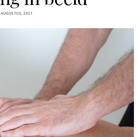
STED
 AUGUSTUS, 2021
N