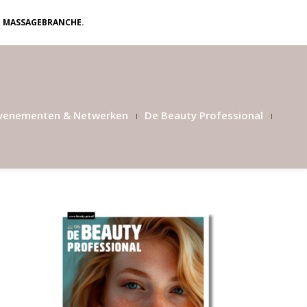
N MASSAGEBRANCHE.
venementen & Netwerken
De Beauty Professional