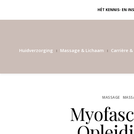
HÉT KENNIS- EN I
Huidverzorging
Massage & Lichaam
Carrière & 
MASSAGE
MASS
Myofasci
Opleidi