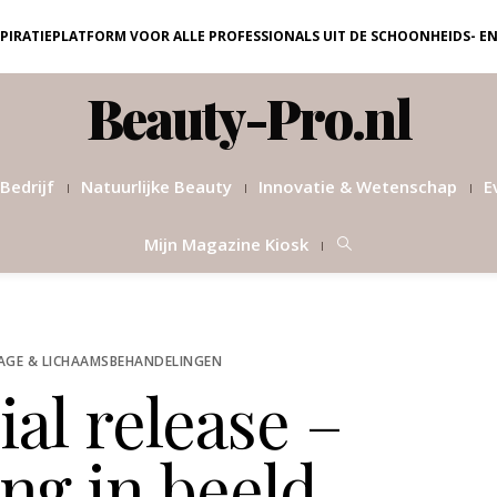
NSPIRATIEPLATFORM VOOR ALLE PROFESSIONALS UIT DE SCHOONHEIDS- E
Beauty-Pro.nl
Bedrijf
Natuurlijke Beauty
Innovatie & Wetenschap
E
Mijn Magazine Kiosk
AGE & LICHAAMSBEHANDELINGEN
al release –
ng in beeld