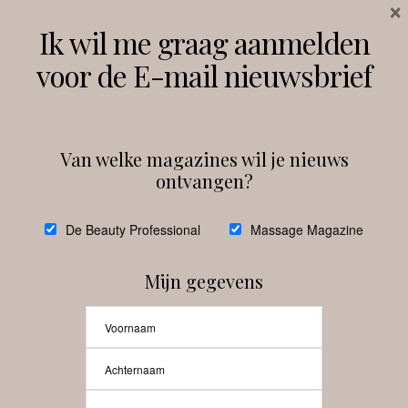
×
Volg ons
Ik wil me graag aanmelden
voor de E-mail nieuwsbrief
Instagram
Facebook
Van welke magazines wil je nieuws
ontvangen?
@
debeautyprofessional
De Beauty Professional
Massage Magazine
Mijn gegevens
Laat meer posts zien