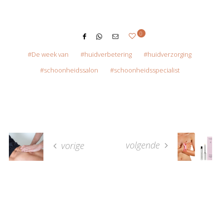
0
De week van
huidverbetering
huidverzorging
schoonheidssalon
schoonheidsspecialist
volgende
vorige