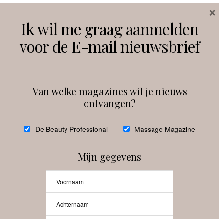
×
Volg ons
Ik wil me graag aanmelden
voor de E-mail nieuwsbrief
Instagram
Facebook
Van welke magazines wil je nieuws
ontvangen?
@
debeautyprofessional
De Beauty Professional
Massage Magazine
Mijn gegevens
Laat meer posts zien