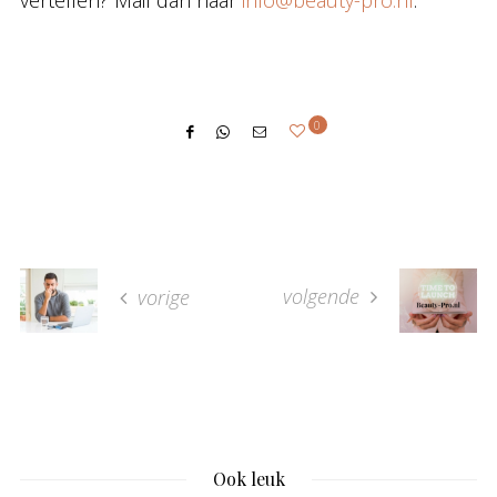
vertellen? Mail dan naar
info@beauty-pro.nl
.
0
volgende
vorige
Ook leuk