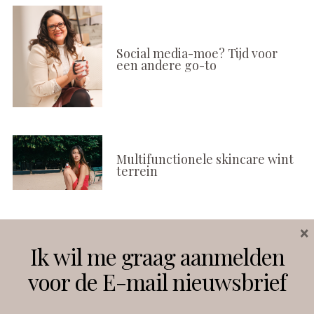
Social media-moe? Tijd voor
een andere go-to
Multifunctionele skincare wint
terrein
×
Volg ons
Ik wil me graag aanmelden
voor de E-mail nieuwsbrief
Instagram
Facebook