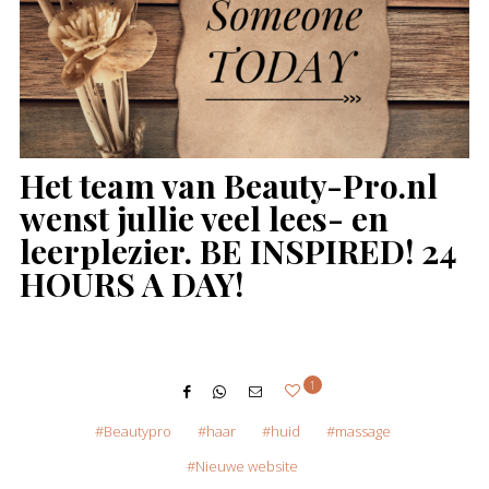
Het team van Beauty-Pro.nl
wenst jullie veel lees- en
leerplezier. BE INSPIRED! 24
HOURS A DAY!
1
Beautypro
haar
huid
massage
Nieuwe website