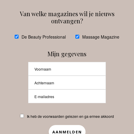
Van welke magazines wil je nieuws
ontvangen?
@
debeautyprofessional
De Beauty Professional
Massage Magazine
Mijn gegevens
Laat meer posts zien
Beauty-Pro.nl
Ik heb de voorwaarden gelezen en ga ermee akkoord
Vacatures
Abonneren
Contact
Privacyverklaring
APP