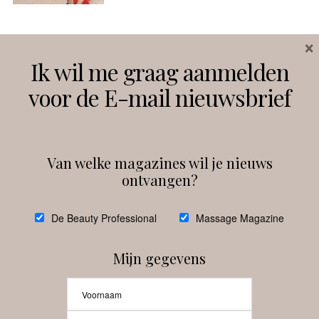
×
Volg ons
Ik wil me graag aanmelden
voor de E-mail nieuwsbrief
Instagram
Facebook
Van welke magazines wil je nieuws
ontvangen?
@
debeautyprofessional
De Beauty Professional
Massage Magazine
Mijn gegevens