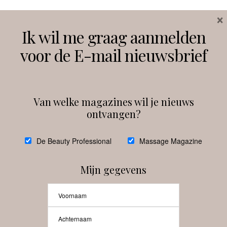
×
Volg ons
Ik wil me graag aanmelden
voor de E-mail nieuwsbrief
Instagram
Facebook
Van welke magazines wil je nieuws
ontvangen?
@
debeautyprofessional
De Beauty Professional
Massage Magazine
Mijn gegevens
Laat meer posts zien