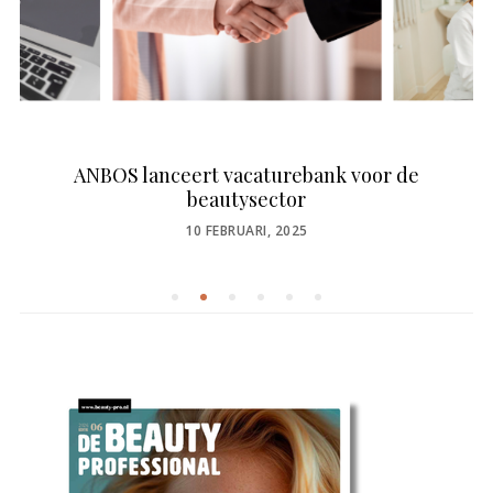
ANBOS lanceert vacaturebank voor de
beautysector
POSTED
10 FEBRUARI, 2025
ON