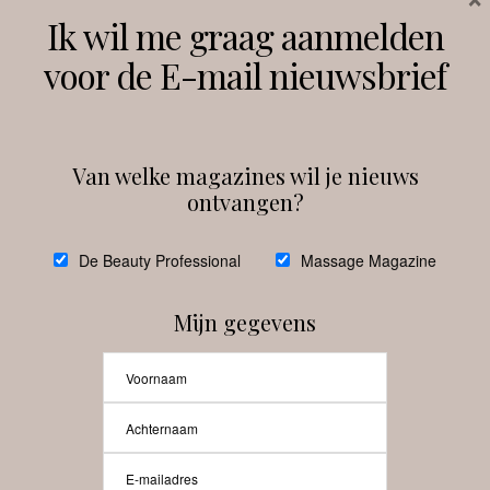
Volg ons
Ik wil me graag aanmelden
voor de E-mail nieuwsbrief
Instagram
Facebook
Van welke magazines wil je nieuws
ontvangen?
@
debeautyprofessional
De Beauty Professional
Massage Magazine
Mijn gegevens
Laat meer posts zien