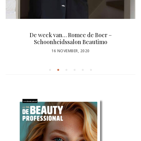
De week van… Romee de Boer –
Schoonheidssalon Beautimo
POSTED
16 NOVEMBER, 2020
ON