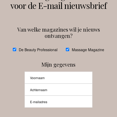
voor de E-mail nieuwsbrief
Instagram
Facebook
Van welke magazines wil je nieuws
ontvangen?
@
debeautyprofessional
De Beauty Professional
Massage Magazine
Mijn gegevens
Laat meer posts zien
Beauty-Pro.nl