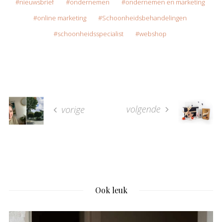
nieuwsbrief
ondernemen
ondernemen en marketing
online marketing
Schoonheidsbehandelingen
schoonheidsspecialist
webshop
volgende
vorige
Ook leuk