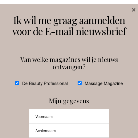
×
Volg ons
Ik wil me graag aanmelden
voor de E-mail nieuwsbrief
Instagram
Facebook
Van welke magazines wil je nieuws
ontvangen?
@
debeautyprofessional
De Beauty Professional
Massage Magazine
Mijn gegevens
Laat meer posts zien