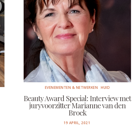
EVENEMENTEN & NETWERKEN
HUID
Beauty Award Special: Interview met
juryvoorzitter Marianne van den
Broek
POSTED
19 APRIL, 2021
ON