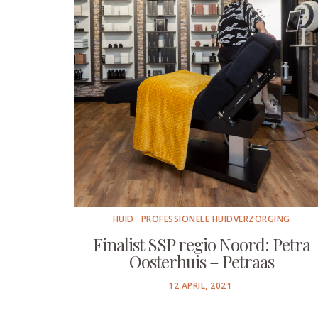
HUID
PROFESSIONELE HUIDVERZORGING
Finalist SSP regio Noord: Petra
Oosterhuis – Petraas
POSTED
12 APRIL, 2021
ON