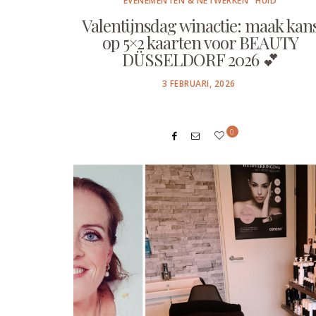
EVENEMENTEN & NETWERKEN
HUID
Valentijnsdag winactie: maak kan
op 5×2 kaarten voor BEAUTY
DÜSSELDORF 2026 💕
POSTED
3 FEBRUARI, 2026
ON
0