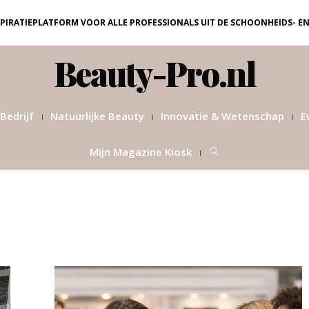
NSPIRATIEPLATFORM VOOR ALLE PROFESSIONALS UIT DE SCHOONHEIDS- E
Beauty-Pro.nl
Bedrijf
Natuurlijke Beauty
Innovatie & Wetenschap
E
Mijn Magazine Kiosk