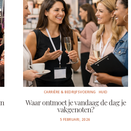
CARRIÈRE & BEDRIJFSVOERING
HUID
an
Waar ontmoet je vandaag de dag je
vakgenoten?
POSTED
5 FEBRUARI, 2026
ON