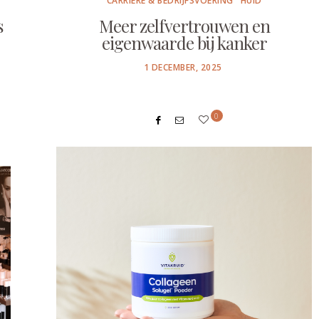
CARRIÈRE & BEDRIJFSVOERING
HUID
s
Meer zelfvertrouwen en
eigenwaarde bij kanker
POSTED
1 DECEMBER, 2025
ON
0