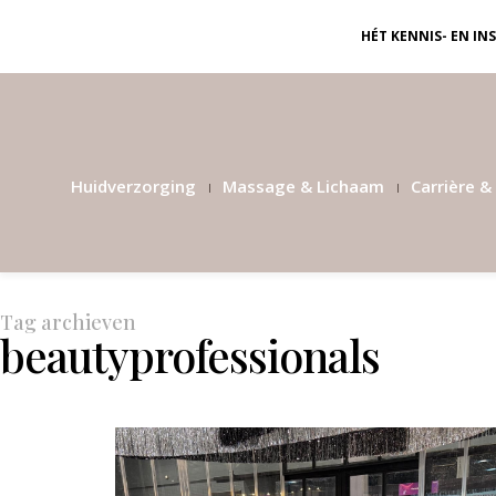
HÉT KENNIS- EN I
Huidverzorging
Massage & Lichaam
Carrière & 
Tag archieven
beautyprofessionals