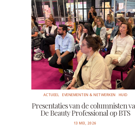
ACTUEEL
EVENEMENTEN & NETWERKEN
HUID
Presentaties van de columnisten v
De Beauty Professional op BTS
POSTED
13 MEI, 2026
ON