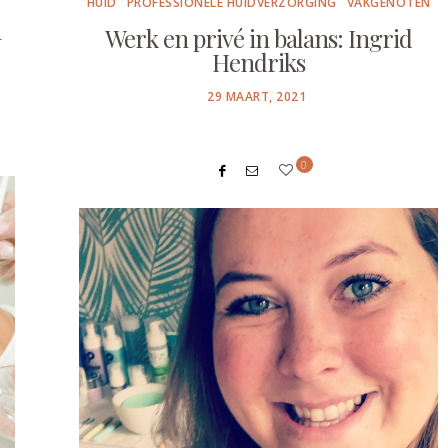
HUID
PROFESSIONELE HUIDVERZORGING
VAKGENOTEN
n
Werk en privé in balans: Ingrid
Hendriks
POSTED
29 MAART, 2021
ON
0