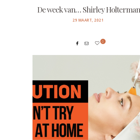
De week van… Shirley Holterma
POSTED
29 MAART, 2021
ON
0