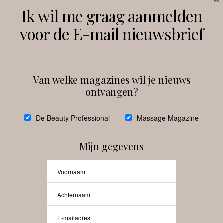
Volg ons
Ik wil me graag aanmelden
voor de E-mail nieuwsbrief
Instagram
Facebook
Van welke magazines wil je nieuws
ontvangen?
@
debeautyprofessional
De Beauty Professional
Massage Magazine
Mijn gegevens
Laat meer posts zien