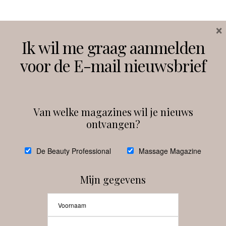
×
Volg ons
Ik wil me graag aanmelden
voor de E-mail nieuwsbrief
Instagram
Facebook
Van welke magazines wil je nieuws
ontvangen?
@
debeautyprofessional
De Beauty Professional
Massage Magazine
Mijn gegevens
Laat meer posts zien