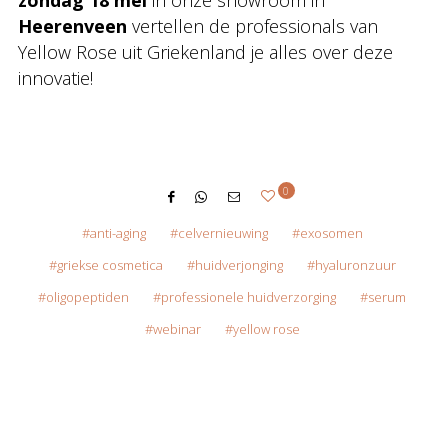
zondag 18 mei
in onze showroom in
Heerenveen
vertellen de professionals van
Yellow Rose uit Griekenland je alles over deze
innovatie!
0
anti-aging
celvernieuwing
exosomen
griekse cosmetica
huidverjonging
hyaluronzuur
oligopeptiden
professionele huidverzorging
serum
webinar
yellow rose