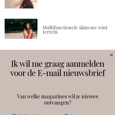
Multifunctionele skincare wint
terrein
×
Volg ons
Ik wil me graag aanmelden
voor de E-mail nieuwsbrief
Instagram
Facebook
Van welke magazines wil je nieuws
ontvangen?
@
debeautyprofessional