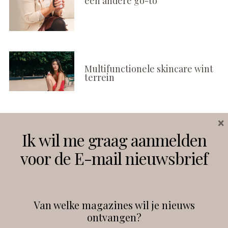
een andere go-to
Multifunctionele skincare wint
terrein
×
Volg ons
Ik wil me graag aanmelden
voor de E-mail nieuwsbrief
Instagram
Facebook
Van welke magazines wil je nieuws
ontvangen?
@
debeautyprofessional