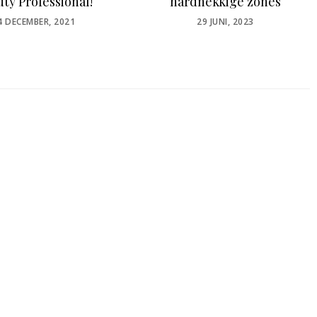
ty Professional!
hardnekkige zones
OSTED
POSTED
4 DECEMBER, 2021
29 JUNI, 2023
N
ON