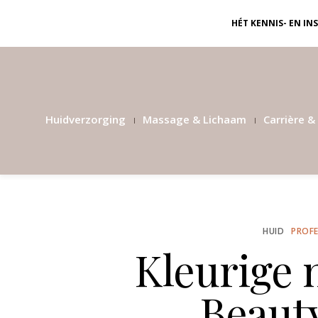
HÉT KENNIS- EN I
Huidverzorging
Massage & Lichaam
Carrière & 
HUID
PROFE
Kleurige 
Beauty