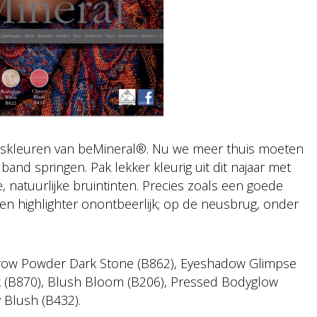
aarskleuren van beMineral®. Nu we meer thuis moeten
de band springen. Pak lekker kleurig uit dit najaar met
 natuurlijke bruintinten. Precies zoals een goede
 een highlighter onontbeerlijk; op de neusbrug, onder
 Brow Powder Dark Stone (B862), Eyeshadow Glimpse
ck (B870), Blush Bloom (B206), Pressed Bodyglow
 Blush (B432).