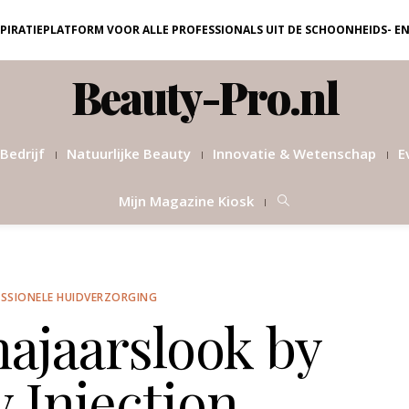
NSPIRATIEPLATFORM VOOR ALLE PROFESSIONALS UIT DE SCHOONHEIDS- E
Beauty-Pro.nl
Bedrijf
Natuurlijke Beauty
Innovatie & Wetenschap
E
Mijn Magazine Kiosk
SSIONELE HUIDVERZORGING
najaarslook by
 Injection