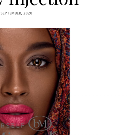
STED
 SEPTEMBER, 2020
N