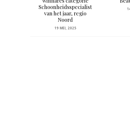
an G
winnares categorie
Beau
Schoonheidsspecialist
P
21
1
van het jaar, regio
O
Noord
POSTED
19 MEI, 2025
ON