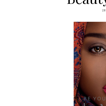
PO
28
O