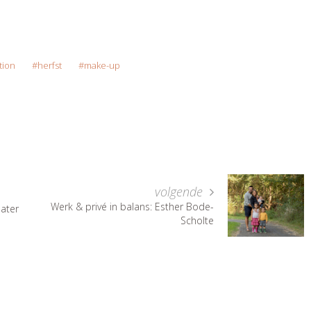
tion
herfst
make-up
volgende
Werk & privé in balans: Esther Bode-
ater
Scholte