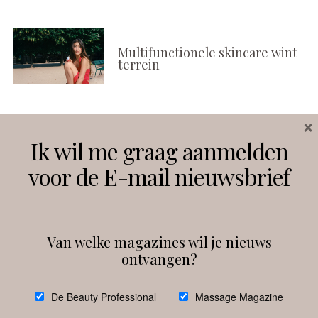
Multifunctionele skincare wint
terrein
×
Volg ons
Ik wil me graag aanmelden
voor de E-mail nieuwsbrief
Instagram
Facebook
Van welke magazines wil je nieuws
ontvangen?
@
debeautyprofessional
De Beauty Professional
Massage Magazine