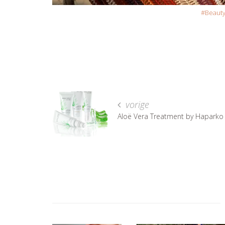
Beaut
vorige
Aloë Vera Treatment by Haparko