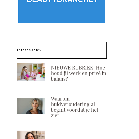
Interessant?
NIEUWE RUBRIEK: Hoe
houd jij werk en privé in
balans?
Waarom
huidveroudering al
begint voordat je het
ASAP trolley: de
Inclusiviteit 
ziet
perfecte metgezel
beautybran
POSTED
POSTED
13 MAART, 2021
15 MEI, 202
ON
ON