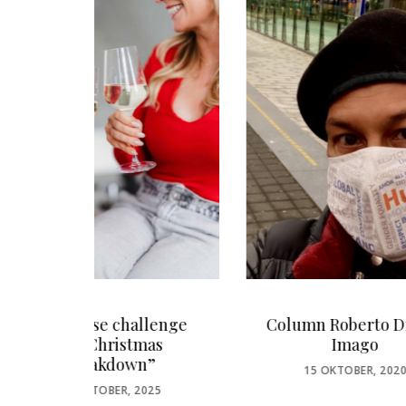
lenge
Column Roberto Dresia:
Wi
as
Imago
GR
”
POSTED
15 OKTOBER, 2020
ON
25