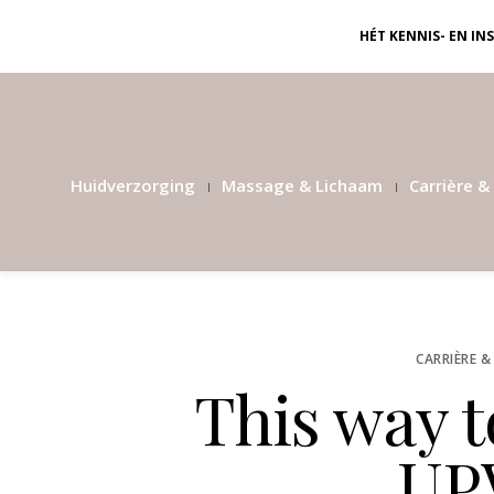
HÉT KENNIS- EN I
Huidverzorging
Massage & Lichaam
Carrière & 
CARRIÈRE &
This way t
UP