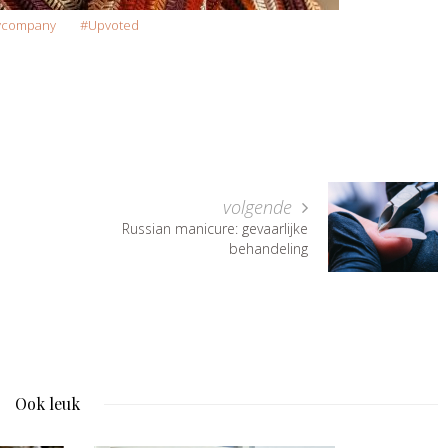
ycompany
Upvoted
volgende
Russian manicure: gevaarlijke
behandeling
Ook leuk