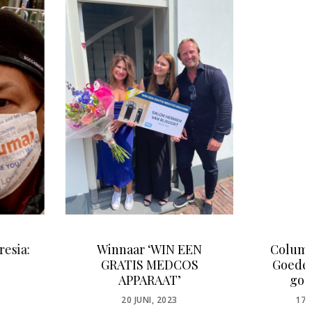
nnaar ‘WIN EEN
Column Tom Sebastian:
ATIS MEDCOS
Goede gewoontes, een
APPARAAT’
goede gewoonte
POSTED
POSTED
20 JUNI, 2023
17 AUGUSTUS, 2022
ON
ON