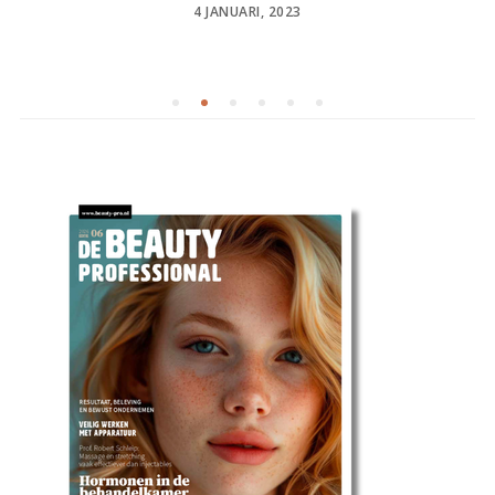
POSTED
4 JANUARI, 2023
ON