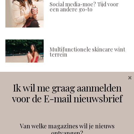
Social media-moe? Tijd voor
een andere go-to
Multifunctionele skincare wint
terrein
×
Ik wil me graag aanmelden
Volg ons
voor de E-mail nieuwsbrief
Instagram
Facebook
Van welke magazines wil je nieuws
ontvangen?