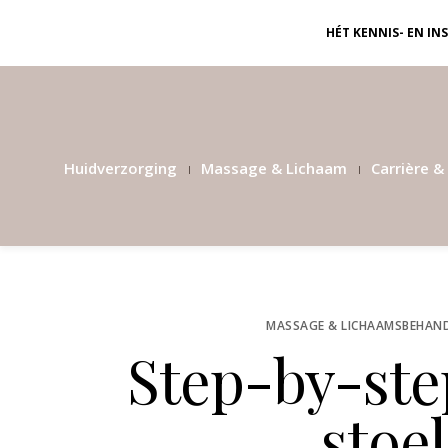
HÉT KENNIS- EN I
Huidverzorging
Massage & Lichaam
Carrière & 
MASSAGE & LICHAAMSBEHAN
Step-by-ste
stoe