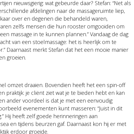
rtijen nieuwsgierig: wat gebeurde daar? Stefan: “Net als
 verschillende afdelingen naar de massageruimte liep,
lkaar over en degenen die behandeld waren,
r waren zelfs mensen die hun rooster omgooiden om
 een massage in te kunnen plannen.” Vandaag de dag
racht van een stoelmassage: het is heerlijk om te
” Daarnaast merkt Stefan dat het een mooie manier
ten groeien.
nel omzet draaien. Bovendien heeft het een spin-off
 praktijk: je cliënt ziet wat je te bieden hebt en kan
n ander voordeel is dat je met een eenvoudig
jvoorbeeld evenementen kunt masseren: “Juist in dit
g.” Hij heeft zelf goede herinneringen aan
sea en tijdens beurzen gaf. Daarnaast kon hij er met
ktijk erdoor groeide.