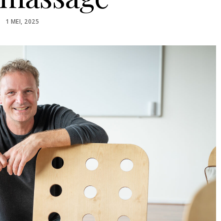
POSTED
1 MEI, 2025
ON