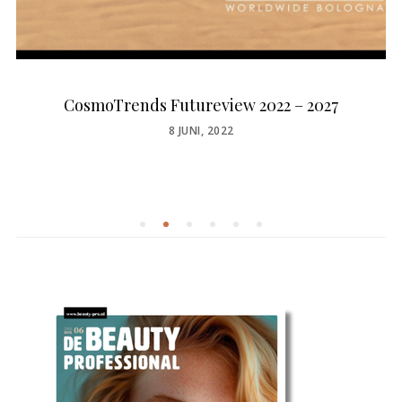
CosmoTrends Futureview 2022 – 2027
POSTED
8 JUNI, 2022
ON