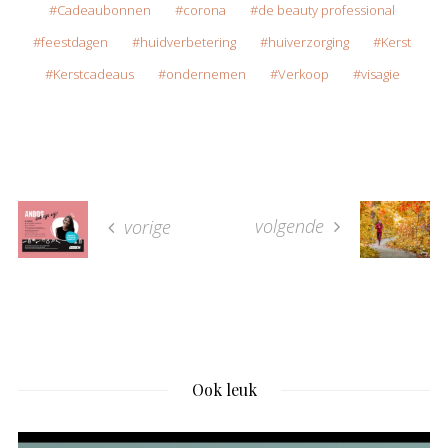
Cadeaubonnen
corona
de beauty professional
feestdagen
huidverbetering
huiverzorging
Kerst
Kerstcadeaus
ondernemen
Verkoop
visagie
volgende
vorige
Ook leuk