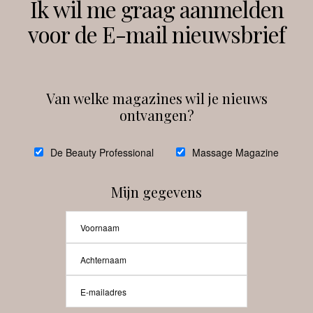
Ik wil me graag aanmelden
voor de E-mail nieuwsbrief
Instagram
Facebook
Van welke magazines wil je nieuws
ontvangen?
@
debeautyprofessional
De Beauty Professional
Massage Magazine
Mijn gegevens
Laat meer posts zien
Beauty-Pro.nl