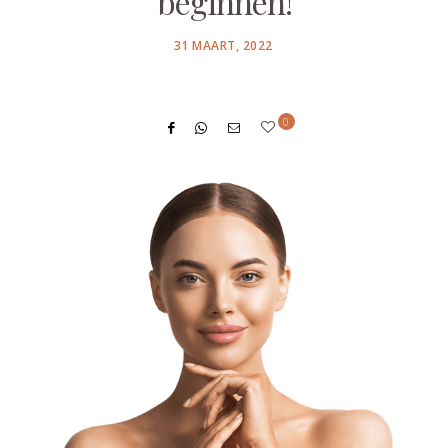
beginnen!
POSTED
31 MAART, 2022
ON
0