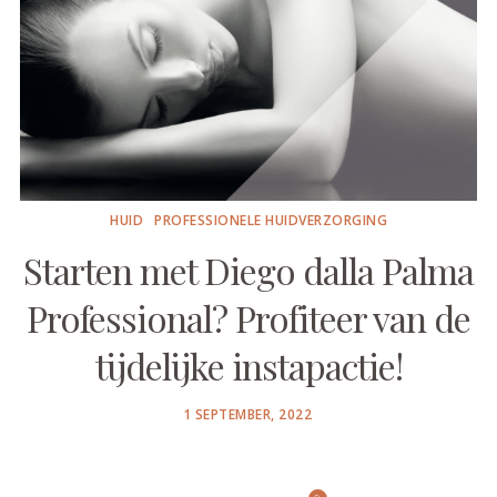
HUID
PROFESSIONELE HUIDVERZORGING
Starten met Diego dalla Palma
Professional? Profiteer van de
tijdelijke instapactie!
POSTED
1 SEPTEMBER, 2022
ON