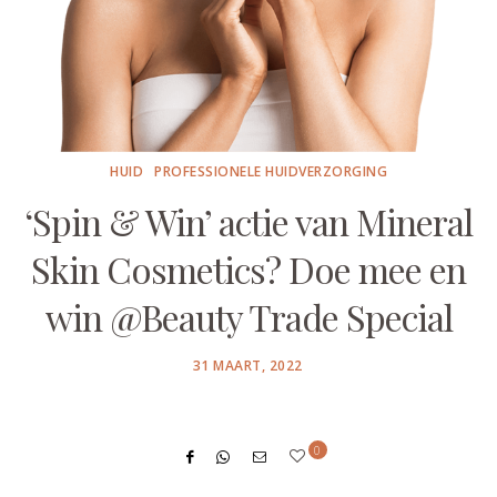
HUID
PROFESSIONELE HUIDVERZORGING
‘Spin & Win’ actie van Mineral
Skin Cosmetics? Doe mee en
win @Beauty Trade Special
POSTED
31 MAART, 2022
ON
0