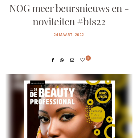
NOG meer beursnieuws en -
noviteiten #bts22
POSTED
24 MAART, 2022
ON
0