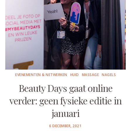
EVENEMENTEN & NETWERKEN
HUID
MASSAGE
NAGELS
Beauty Days gaat online
verder: geen fysieke editie in
januari
POSTED
6 DECEMBER, 2021
ON