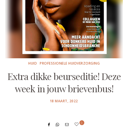
HUID
PROFESSIONELE HUIDVERZORGING
Extra dikke beurseditie! Deze
week in jouw brievenbus!
POSTED
18 MAART, 2022
ON
0