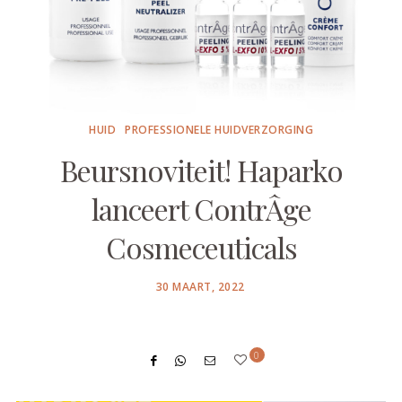
HUID
PROFESSIONELE HUIDVERZORGING
Beursnoviteit! Haparko
lanceert ContrÂge
Cosmeceuticals
POSTED
30 MAART, 2022
ON
0