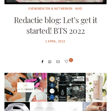
EVENEMENTEN & NETWERKEN
HUID
Redactie blog: Let’s get it
started! BTS 2022
POSTED
2 APRIL, 2022
ON
1