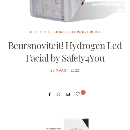
HUID
PROFESSIONELE HUIDVERZORGING
Beursnoviteit! Hydrogen Led
Facial by Safety4You
POSTED
30 MAART, 2022
ON
1