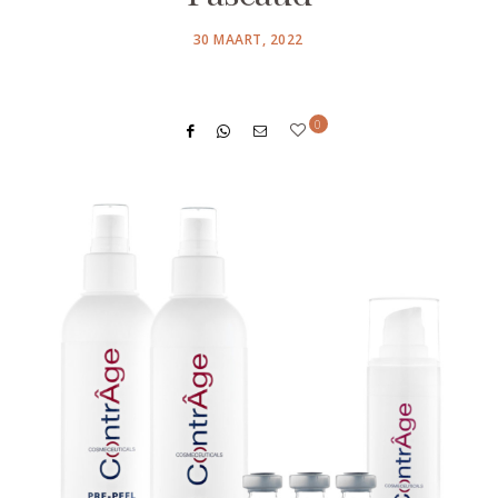
POSTED
30 MAART, 2022
ON
0