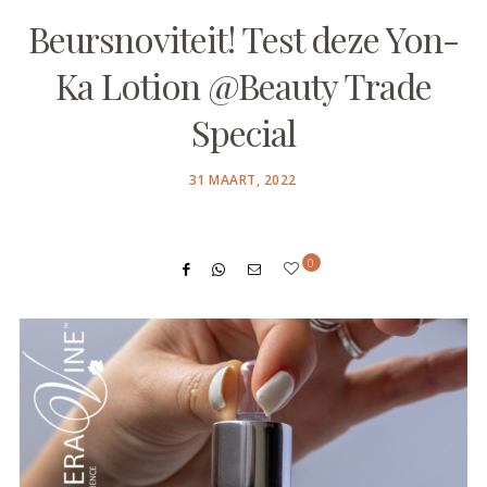
Beursnoviteit! Test deze Yon-
Ka Lotion @Beauty Trade
Special
POSTED
31 MAART, 2022
ON
0