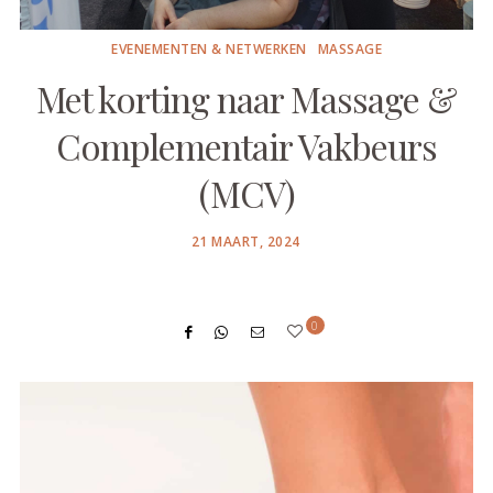
EVENEMENTEN & NETWERKEN
MASSAGE
Met korting naar Massage &
Complementair Vakbeurs
(MCV)
POSTED
21 MAART, 2024
ON
0