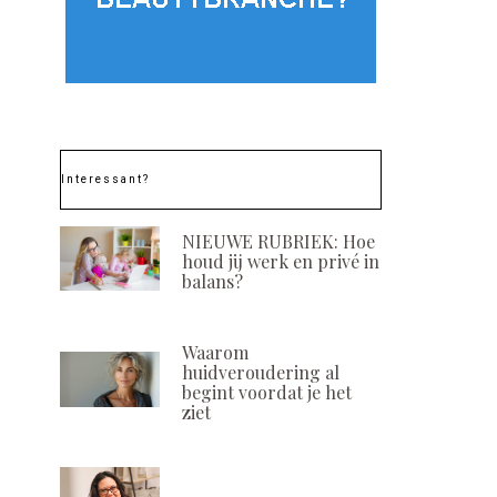
Doe mee aan de
Beauty-
prijsvraag van Bentlon
vernie
Interessant?
op de Beauty Trade
uitge
Special en maak kans op
POSTED
16 SEPTEM
een uniek kunstwerk
ON
NIEUWE RUBRIEK: Hoe
houd jij werk en privé in
POSTED
13 MAART, 2024
balans?
ON
Waarom
huidveroudering al
begint voordat je het
ziet