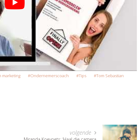
 marketing
Ondernemerscoach
Tips
Tom Sebastian
volgende
Miranda Koevoets: ‘Haal die camera