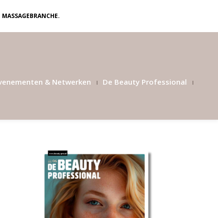
N MASSAGEBRANCHE.
venementen & Netwerken
De Beauty Professional