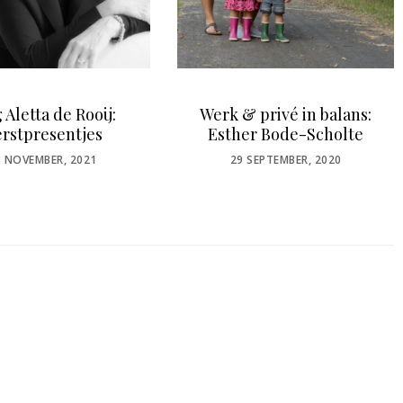
erk & privé in balans:
Belastingdienst: 3
Esther Bode-Scholte
december deadline
aanmelden KOR
POSTED
29 SEPTEMBER, 2020
ON
POSTED
18 NOVEMBER, 2021
ON