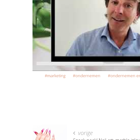
marketing
ondernemen
ondernemen en
vorige