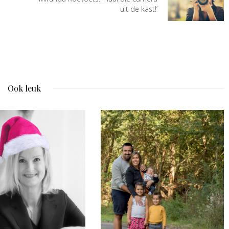
uit de kast!’
Ook leuk