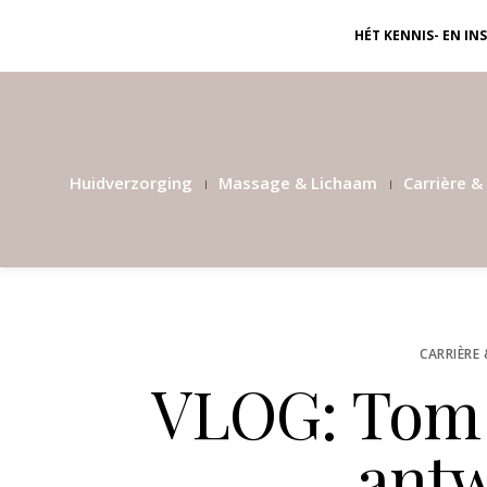
HÉT KENNIS- EN I
Huidverzorging
Massage & Lichaam
Carrière & 
CARRIÈRE 
VLOG: Tom 
ant