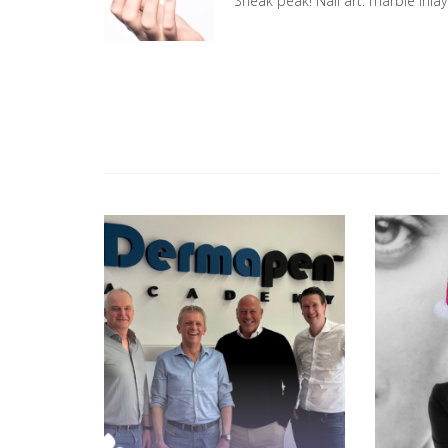
Sneak peak! Nail art: marble inlay