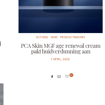
ACTUEEL
HUID
PRODUCTNIEUWS
l
PCA Skin MGF age renewal cream
pakt huidverdunning aan
POSTED
7 APRIL, 2026
ON
0