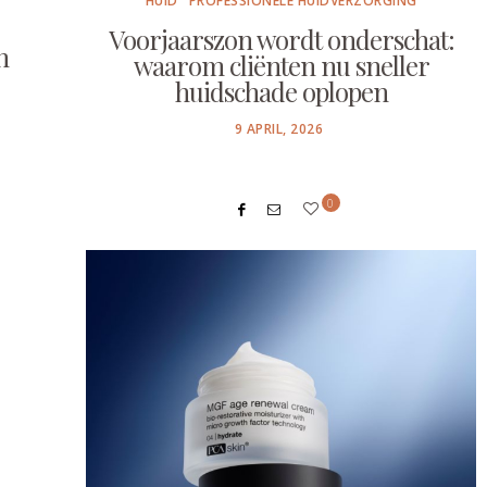
HUID
PROFESSIONELE HUIDVERZORGING
Voorjaarszon wordt onderschat:
n
waarom cliënten nu sneller
huidschade oplopen
POSTED
9 APRIL, 2026
ON
0