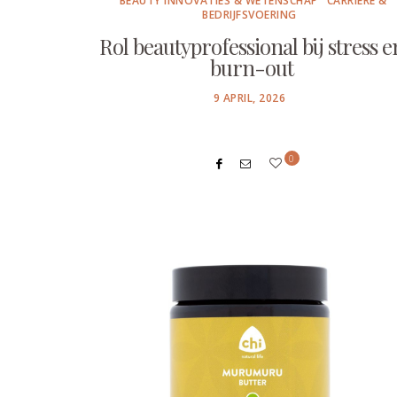
BEAUTY INNOVATIES & WETENSCHAP
CARRIÈRE &
BEDRIJFSVOERING
Rol beautyprofessional bij stress e
burn-out
POSTED
9 APRIL, 2026
ON
0