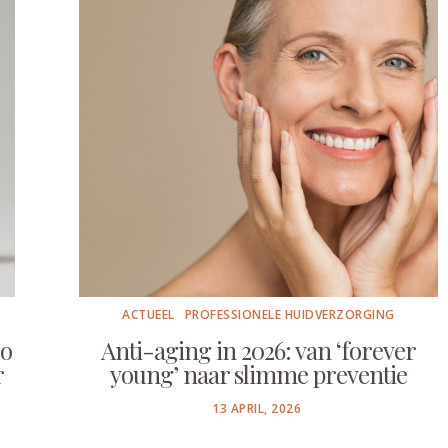
ACTUEEL
PROFESSIONELE HUIDVERZORGING
zo
Anti-aging in 2026: van ‘forever
r
young’ naar slimme preventie
POSTED
13 APRIL, 2026
ON