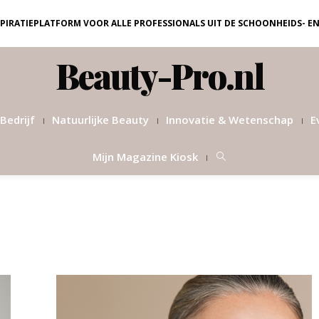
NSPIRATIEPLATFORM VOOR ALLE PROFESSIONALS UIT DE SCHOONHEIDS- E
Beauty-Pro.nl
Bedrijf
Natuurlijke Beauty
Innovatie & Wetenschap
E
Mijn Magazine Kiosk