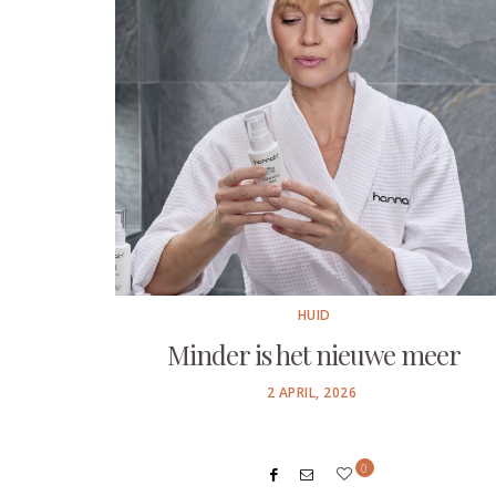
HUID
Minder is het nieuwe meer
POSTED
2 APRIL, 2026
ON
0