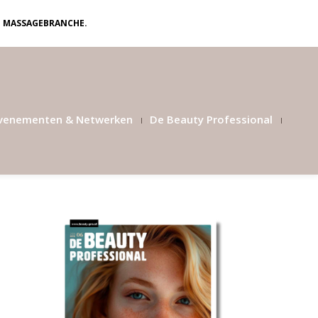
N MASSAGEBRANCHE.
venementen & Netwerken
De Beauty Professional