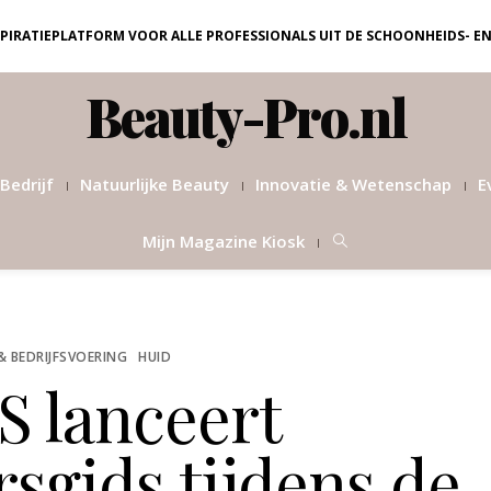
NSPIRATIEPLATFORM VOOR ALLE PROFESSIONALS UIT DE SCHOONHEIDS- E
Beauty-Pro.nl
Bedrijf
Natuurlijke Beauty
Innovatie & Wetenschap
E
Mijn Magazine Kiosk
& BEDRIJFSVOERING
HUID
 lanceert
gids tijdens de