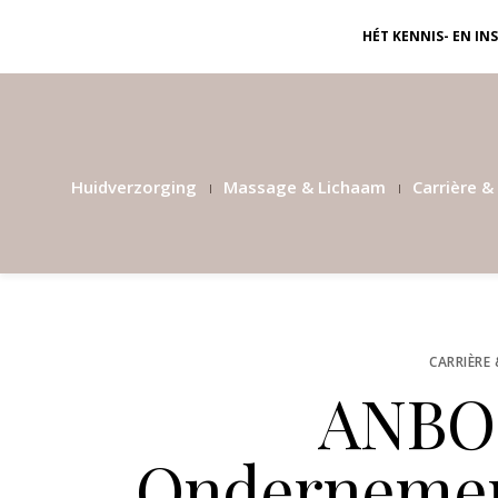
HÉT KENNIS- EN I
Huidverzorging
Massage & Lichaam
Carrière & 
CARRIÈRE 
ANBOS
Ondernemers