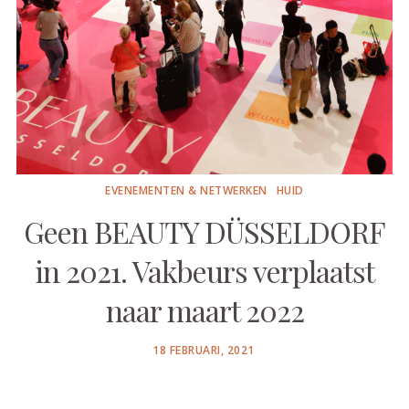
EVENEMENTEN & NETWERKEN
HUID
Geen BEAUTY DÜSSELDORF
in 2021. Vakbeurs verplaatst
naar maart 2022
POSTED
18 FEBRUARI, 2021
ON