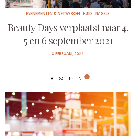
EVENEMENTEN & NETWERKEN
HUID
NAGELS
Beauty Days verplaatst naar 4,
5 en 6 september 2021
POSTED
8 FEBRUARI, 2021
ON
0