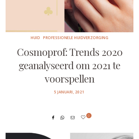
HUID
PROFESSIONELE HUIDVERZORGING
Cosmoprof: Trends 2020
geanalyseerd om 2021 te
voorspellen
POSTED
5 JANUARI, 2021
ON
0