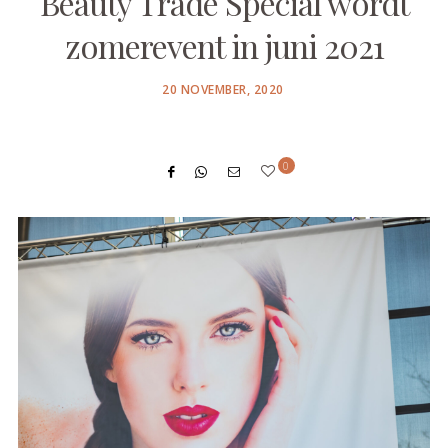
Beauty Trade Special wordt
zomerevent in juni 2021
POSTED
20 NOVEMBER, 2020
ON
0