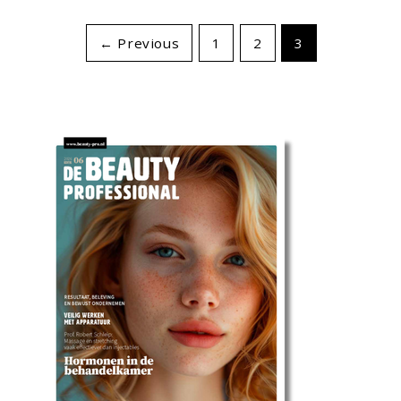
← Previous
1
2
3