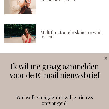
Multifunctionele skincare wint
terrein
×
Volg ons
Ik wil me graag aanmelden
voor de E-mail nieuwsbrief
Instagram
Facebook
Van welke magazines wil je nieuws
ontvangen?
@
debeautyprofessional