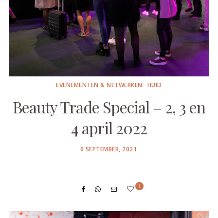
EVENEMENTEN & NETWERKEN
HUID
Beauty Trade Special – 2, 3 en
4 april 2022
POSTED
6 SEPTEMBER, 2021
ON
1