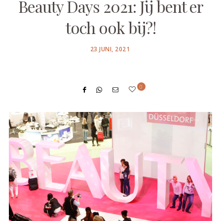
Beauty Days 2021: Jij bent er
toch ook bij?!
POSTED
23 JUNI, 2021
ON
0