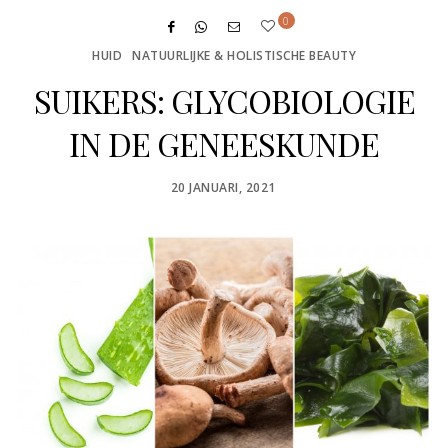
0
HUID
NATUURLIJKE & HOLISTISCHE BEAUTY
SUIKERS: GLYCOBIOLOGIE
IN DE GENEESKUNDE
POSTED
20 JANUARI, 2021
ON