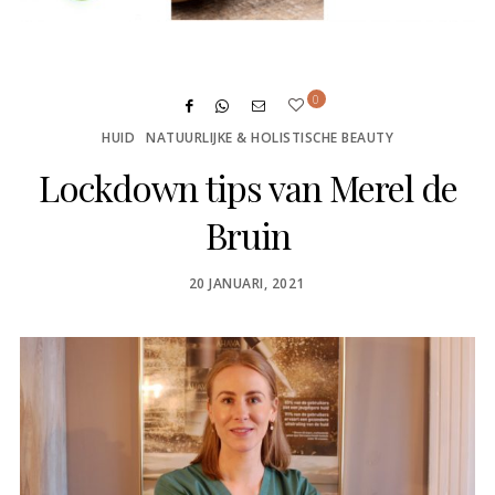
0
HUID
NATUURLIJKE & HOLISTISCHE BEAUTY
Lockdown tips van Merel de
Bruin
POSTED
20 JANUARI, 2021
ON