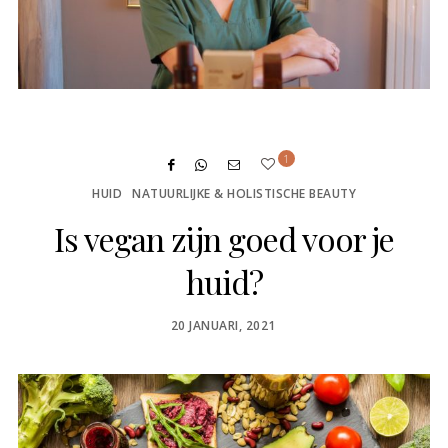
1
HUID
NATUURLIJKE & HOLISTISCHE BEAUTY
Is vegan zijn goed voor je
huid?
POSTED
20 JANUARI, 2021
ON