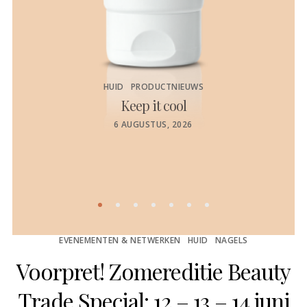
HUID
PRODUCTNIEUWS
Keep it cool
de
POSTED
6 AUGUSTUS, 2026
ON
EVENEMENTEN & NETWERKEN
HUID
NAGELS
Voorpret! Zomereditie Beauty
Trade Special: 12 – 13 – 14 juni