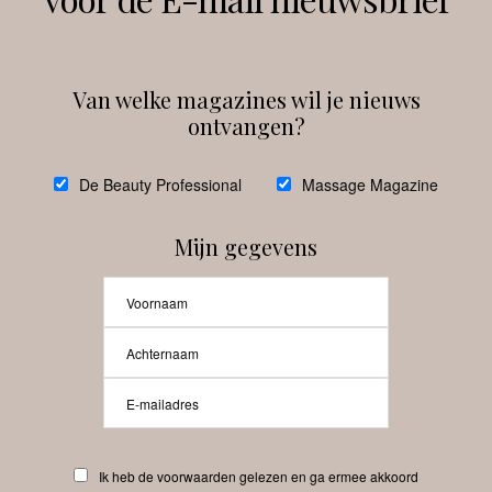
Instagram
Facebook
Van welke magazines wil je nieuws
ontvangen?
@
debeautyprofessional
De Beauty Professional
Massage Magazine
Mijn gegevens
Laat meer posts zien
Beauty-Pro.nl
Ik heb de voorwaarden gelezen en ga ermee akkoord