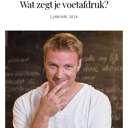
Wat zegt je voetafdruk?
POSTED
2 JANUARI, 2024
ON