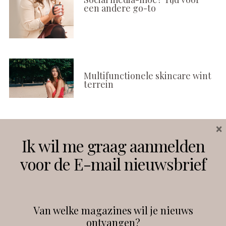
een andere go-to
Multifunctionele skincare wint
terrein
×
Volg ons
Ik wil me graag aanmelden
voor de E-mail nieuwsbrief
Instagram
Facebook
Van welke magazines wil je nieuws
ontvangen?