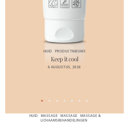
HUID
PRODUCTNIEUWS
Keep it cool
de
POSTED
6 AUGUSTUS, 2026
ON
HUID
MASSAGE
MASSAGE
MASSAGE &
LICHAAMSBEHANDELINGEN