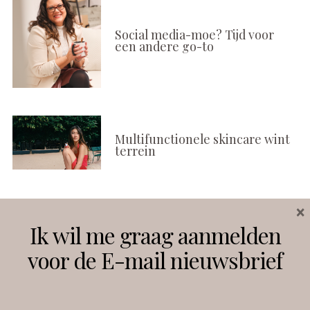
Social media-moe? Tijd voor
een andere go-to
Multifunctionele skincare wint
terrein
×
Volg ons
Ik wil me graag aanmelden
voor de E-mail nieuwsbrief
Instagram
Facebook