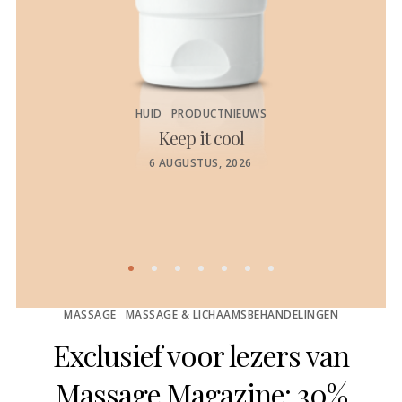
HUID
PRODUCTNIEUWS
Keep it cool
de
POSTED
6 AUGUSTUS, 2026
ON
MASSAGE
MASSAGE & LICHAAMSBEHANDELINGEN
Exclusief voor lezers van
Massage Magazine: 30%