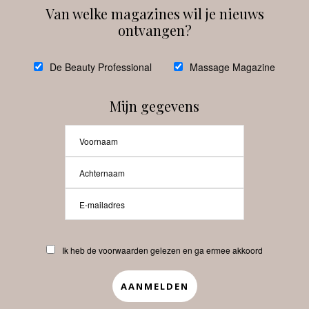
Van welke magazines wil je nieuws
ontvangen?
@
debeautyprofessional
De Beauty Professional
Massage Magazine
Mijn gegevens
Laat meer posts zien
Beauty-Pro.nl
Ik heb de voorwaarden gelezen en ga ermee akkoord
Vacatures
Abonneren
Contact
Privacyverklaring
APP
Copyrights © 2025 Beauty Pro. All Rights Reserved.