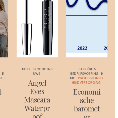
HUID
PRODUCTNIE
CARRIÈRE &
E
UWS
BEDRIJFSVOERING
H
HUI
UID
PROFESSIONELE
Angel
HUIDVERZORGING
Eyes
t
Economi
Mascara
sche
Waterpr
baromet
oof
er