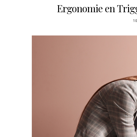
Ergonomie en Trigg
P
1
O