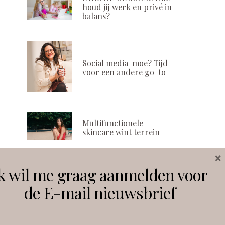
houd jij werk en privé in
balans?
Social media-moe? Tijd
voor een andere go-to
Multifunctionele
skincare wint terrein
×
k wil me graag aanmelden voor
Volg ons
de E-mail nieuwsbrief
Instagram
Facebook