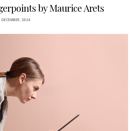
erpoints by Maurice Arets
OSTED
0 DECEMBER, 2024
N