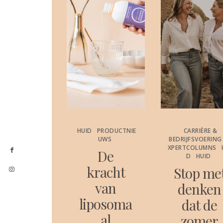
AGE
MASSAG
HUID
PRODUCTNIE
CARRIÈRE &
E &
UWS
BEDRIJFSVOERING
AMSBEHANDELI
XPERTCOLUMNS
De
NGEN
D
HUID
kracht
Nieuw
Stop me
van
ndweef
denken
liposoma
londer
dat de
al
zoek
zomer