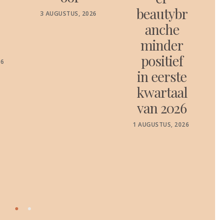
beautybr
POSTED
3 AUGUSTUS, 2026
ON
anche
minder
positief
26
in eerste
kwartaal
van 2026
POSTED
1 AUGUSTUS, 2026
ON