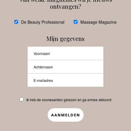
ontvangen?
@
debeautyprofessional
De Beauty Professional
Massage Magazine
Mijn gegevens
Laat meer posts zien
Beauty-Pro.nl
Ik heb de voorwaarden gelezen en ga ermee akkoord
Vacatures
Abonneren
Contact
Privacyverklaring
APP
Copyrights © 2025 Beauty Pro. All Rights Reserved.