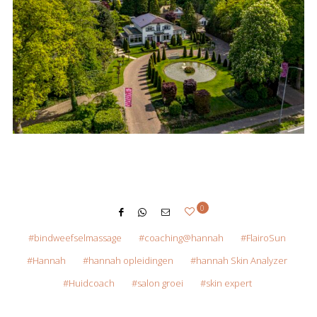
0
bindweefselmassage
coaching@hannah
FlairoSun
Hannah
hannah opleidingen
hannah Skin Analyzer
Huidcoach
salon groei
skin expert