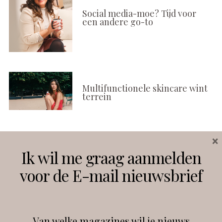
Social media-moe? Tijd voor
een andere go-to
Multifunctionele skincare wint
terrein
×
Volg ons
Ik wil me graag aanmelden
voor de E-mail nieuwsbrief
Instagram
Facebook
Van welke magazines wil je nieuws