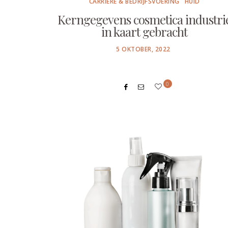
CARRIÈRE & BEDRIJFSVOERING
HUID
Kerngegevens cosmetica industri
in kaart gebracht
POSTED
5 OKTOBER, 2022
ON
0