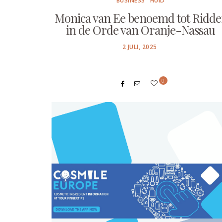
BUSINESS
HUID
Monica van Ee benoemd tot Ridde
in de Orde van Oranje-Nassau
POSTED
2 JULI, 2025
ON
0