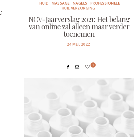
HUID
MASSAGE
NAGELS
PROFESSIONELE
HUIDVERZORGING
e
NCV-Jaarverslag 2021: Het belang
van online zal alleen maar verder
toenemen
POSTED
24 MEI, 2022
ON
0