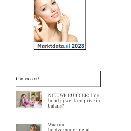
Interessant?
NIEUWE RUBRIEK: Hoe
houd jij werk en privé in
balans?
Waarom
huidveroudering al