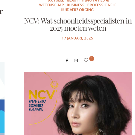
ACTUEEL
BEAUTY INNOVATIES &
WETENSCHAP
BUSINESS
PROFESSIONELE
r
HUIDVERZORGING
NCV: Wat schoonheidsspecialisten in
2025 moeten weten
POSTED
17 JANUARI, 2025
ON
0