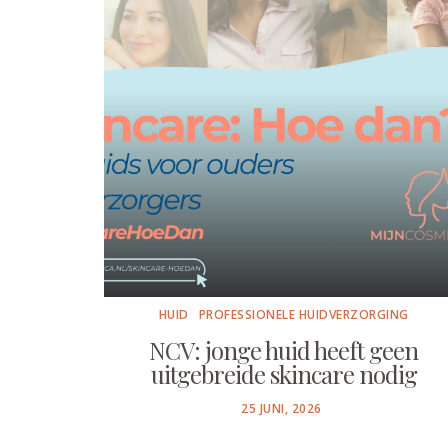
HUID
PROFESSIONELE HUIDVERZORGING
NCV: jonge huid heeft geen
uitgebreide skincare nodig
POSTED
25 JUNI, 2026
ON