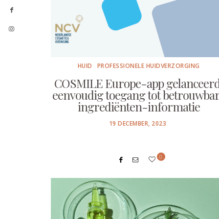
HUID
PROFESSIONELE HUIDVERZORGING
COSMILE Europe-app gelanceerd
eenvoudig toegang tot betrouwba
ingrediënten-informatie
POSTED
19 DECEMBER, 2023
ON
0