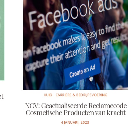
t
HUID
CARRIÈRE & BEDRIJFSVOERING
NCV: Geactualiseerde Reclamecode
Cosmetische Producten van kracht
POSTED
4 JANUARI, 2023
ON