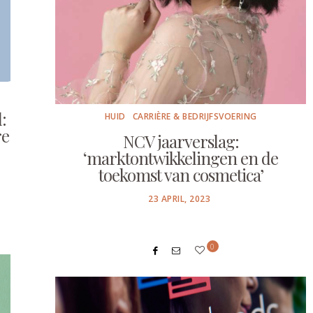
:
HUID
CARRIÈRE & BEDRIJFSVOERING
re
NCV jaarverslag:
‘marktontwikkelingen en de
toekomst van cosmetica’
POSTED
23 APRIL, 2023
ON
0