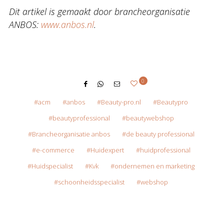
Dit artikel is gemaakt door brancheorganisatie
ANBOS:
www.anbos.nl
.
0
acm
anbos
Beauty-pro.nl
Beautypro
beautyprofessional
beautywebshop
Brancheorganisatie anbos
de beauty professional
e-commerce
Huidexpert
huidprofessional
Huidspecialist
Kvk
ondernemen en marketing
schoonheidsspecialist
webshop