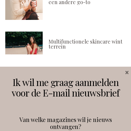
een andere go-to
Multifunctionele skincare wint
terrein
×
Volg ons
Ik wil me graag aanmelden
voor de E-mail nieuwsbrief
Instagram
Facebook
Van welke magazines wil je nieuws
ontvangen?
@
debeautyprofessional