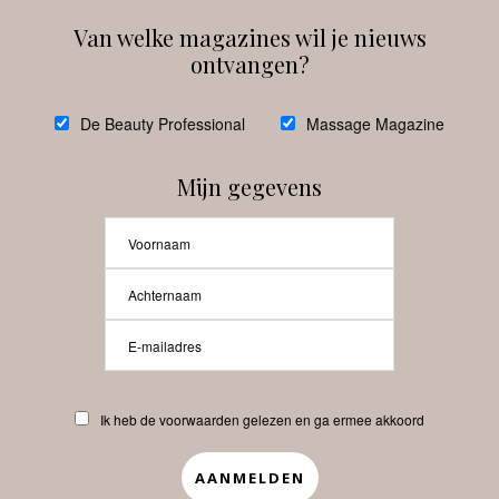
Van welke magazines wil je nieuws
ontvangen?
@
debeautyprofessional
De Beauty Professional
Massage Magazine
Mijn gegevens
Laat meer posts zien
Beauty-Pro.nl
Ik heb de voorwaarden gelezen en ga ermee akkoord
Vacatures
Abonneren
Contact
Privacyverklaring
APP