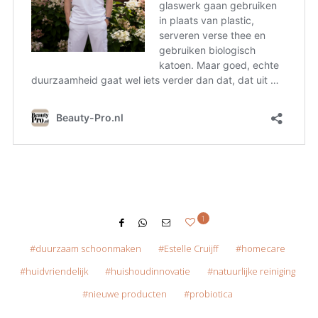
1
duurzaam schoonmaken
Estelle Cruijff
homecare
huidvriendelijk
huishoudinnovatie
natuurlijke reiniging
nieuwe producten
probiotica