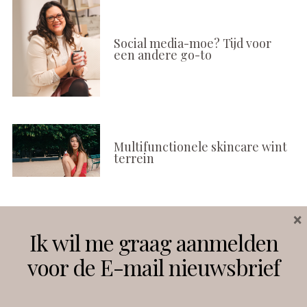
Social media-moe? Tijd voor
een andere go-to
Multifunctionele skincare wint
terrein
×
Volg ons
Ik wil me graag aanmelden
voor de E-mail nieuwsbrief
Instagram
Facebook