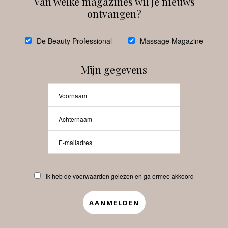
Van welke magazines wil je nieuws
ontvangen?
@
debeautyprofessional
De Beauty Professional
Massage Magazine
Mijn gegevens
Laat meer posts zien
Beauty-Pro.nl
Ik heb de voorwaarden gelezen en ga ermee akkoord
Vacatures
Abonneren
Contact
Privacyverklaring
APP
Copyrights © 2025 Beauty Pro. All Rights Reserved.