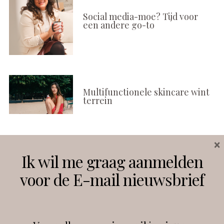
Social media-moe? Tijd voor
een andere go-to
Multifunctionele skincare wint
terrein
×
Volg ons
Ik wil me graag aanmelden
voor de E-mail nieuwsbrief
Instagram
Facebook