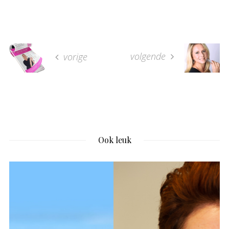
volgende
vorige
Ook leuk