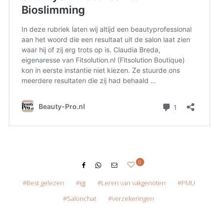
0
Best gelezen
igj
Leren van vakgenoten
PMU
Salonchat
verzekeringen