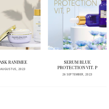
SERUM BLUE
Eye Care Pads by
TECTION VIT. P
RefectoCil
OSTED
POSTED
 SEPTEMBER, 2023
25 JUNI, 2020
N
ON