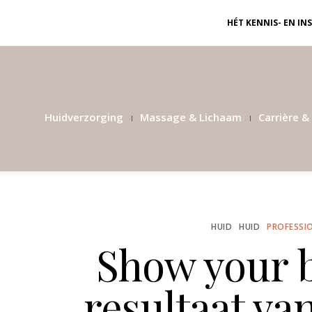
HÉT KENNIS- EN I
Huidverzorging
Massage & Lichaam
Carrière & 
HUID
HUID
PROFESSI
Show your b
resultaat va