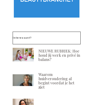
Interessant?
NIEUWE RUBRIEK: Hoe
houd jij werk en privé in
balans?
Nieuw: Décaar’s
Leren van vakg
delicate serum voor een
Mirna Binken
kalme en gezonde huid
Beautysalon 
Waarom
POSTED
POSTED
29 JULI, 2024
17 DECEMBER, 
huidveroudering al
ON
ON
begint voordat je het
ziet