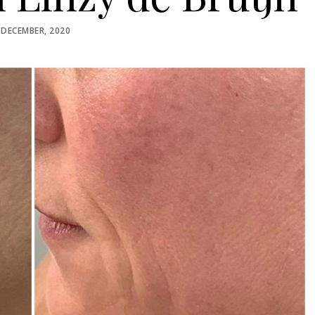
OSTED
 DECEMBER, 2020
N