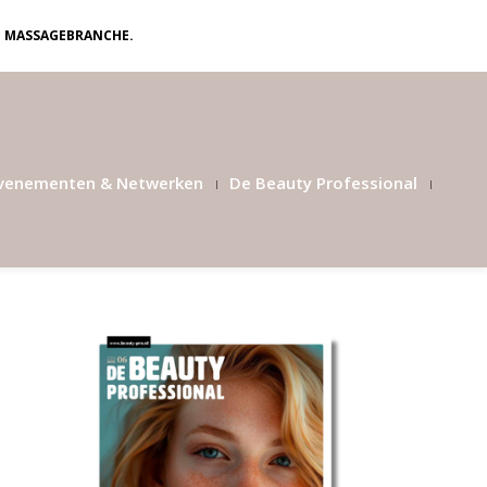
N MASSAGEBRANCHE.
venementen & Netwerken
De Beauty Professional