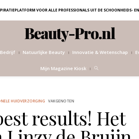
NSPIRATIEPLATFORM VOOR ALLE PROFESSIONALS UIT DE SCHOONHEIDS- E
Beauty-Pro.nl
Bedrijf
Natuurlijke Beauty
Innovatie & Wetenschap
E
Mijn Magazine Kiosk
ONELE HUIDVERZORGING
VAKGENOTEN
est results! Het
n Linzy de Bruijn