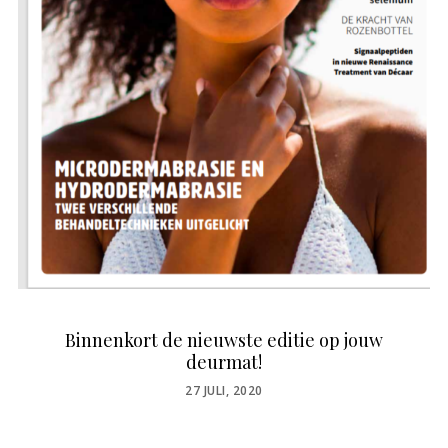
Binnenkort de nieuwste editie op jouw
deurmat!
POSTED
27 JULI, 2020
ON