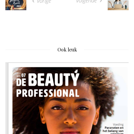
volgende
vorige
Ook leuk