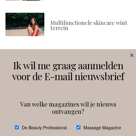
Multifunctionele skincare wint
terrein
×
Volg ons
Ik wil me graag aanmelden
voor de E-mail nieuwsbrief
Instagram
Facebook
Van welke magazines wil je nieuws
ontvangen?
@
debeautyprofessional
De Beauty Professional
Massage Magazine