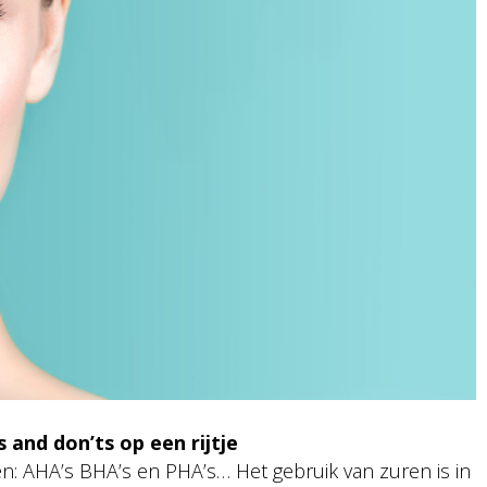
 and don’ts op een rijtje
en: AHA’s BHA’s en PHA’s… Het gebruik van zuren is in