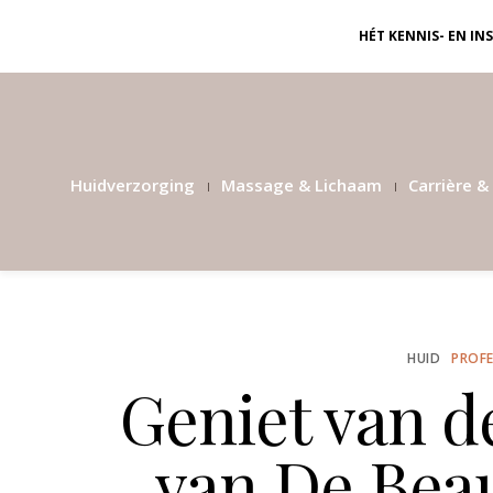
HÉT KENNIS- EN I
Huidverzorging
Massage & Lichaam
Carrière & 
HUID
PROFE
Geniet van d
van De Beau