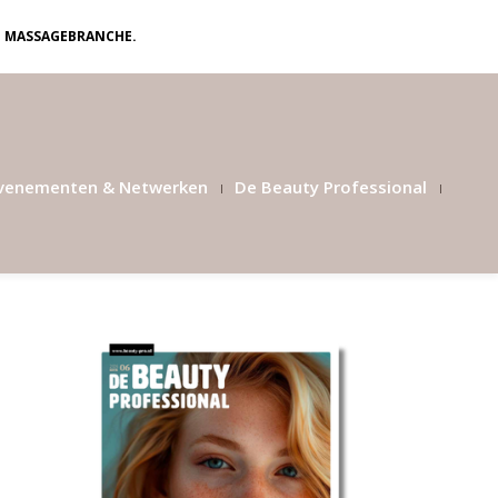
N MASSAGEBRANCHE.
venementen & Netwerken
De Beauty Professional