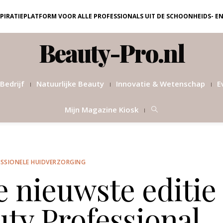
NSPIRATIEPLATFORM VOOR ALLE PROFESSIONALS UIT DE SCHOONHEIDS- E
Beauty-Pro.nl
Bedrijf
Natuurlijke Beauty
Innovatie & Wetenschap
E
Mijn Magazine Kiosk
SSIONELE HUIDVERZORGING
e nieuwste editie
ty Professional