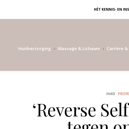
HÉT KENNIS- EN I
Huidverzorging
Massage & Lichaam
Carrière & 
HUID
PROFE
‘Reverse Self
tegen on