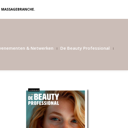
N MASSAGEBRANCHE.
venementen & Netwerken
De Beauty Professional