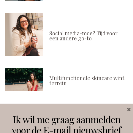
Social media-moe? Tijd voor
een andere go-to
Multifunctionele skincare wint
terrein
×
Volg ons
Ik wil me graag aanmelden
voor de E-mail nieuwsbrief
Instagram
Facebook