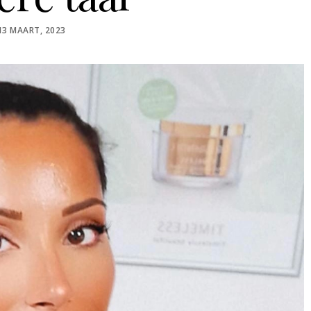
POSTED
13 MAART, 2023
ON