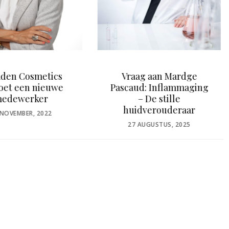
aag aan Mardge
De Oerkracht van Klei
ud: Inflammaging
POSTED
22 NOVEMBER, 2023
– De stille
ON
idverouderaar
OSTED
7 AUGUSTUS, 2025
N