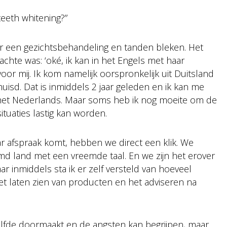
teeth whitening?”
r een gezichtsbehandeling en tanden bleken. Het
achte was: ‘oké, ik kan in het Engels met haar
or mij. Ik kom namelijk oorspronkelijk uit Duitsland
uisd. Dat is inmiddels 2 jaar geleden en ik kan me
 het Nederlands. Maar soms heb ik nog moeite om de
ituaties lastig kan worden.
ar afspraak komt, hebben we direct een klik. We
md land met een vreemde taal. En we zijn het erover
ar inmiddels sta ik er zelf versteld van hoeveel
et laten zien van producten en het adviseren na
lfde doormaakt en de angsten kan begrijpen, maar