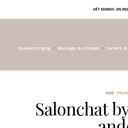
HÉT KENNIS- EN I
Huidverzorging
Massage & Lichaam
Carrière & 
HUID
PROFE
Salonchat by
ande