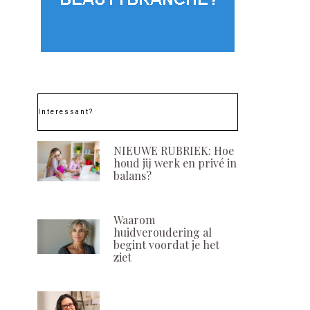
Huidverzorging op
Bijzonder
Interessant?
maat met Chi Essential
salonconcepten
Cosmetics: 100%
Adagio
natuurlijk en effectief
NIEUWE RUBRIEK: Hoe
POSTED
22 OKTOBER, 2
houd jij werk en privé in
ON
POSTED
20 NOVEMBER, 2024
balans?
ON
Waarom
huidveroudering al
begint voordat je het
ziet