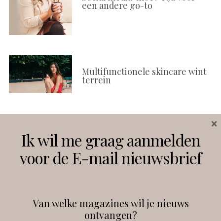
een andere go-to
Multifunctionele skincare wint
terrein
×
Volg ons
Ik wil me graag aanmelden
voor de E-mail nieuwsbrief
Instagram
Facebook
Van welke magazines wil je nieuws
ontvangen?