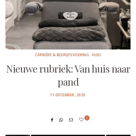
CARRIÈRE & BEDRIJFSVOERING
HUID
Nieuwe rubriek: Van huis naar
pand
POSTED
11 DECEMBER, 2020
ON
0