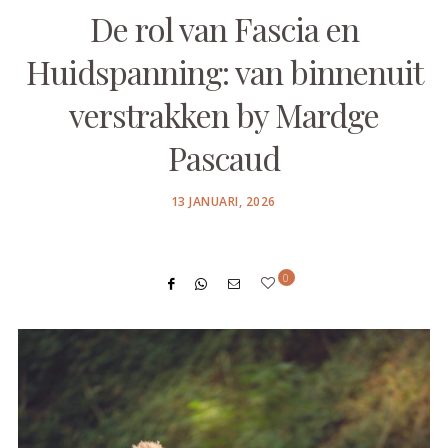
De rol van Fascia en
Huidspanning: van binnenuit
verstrakken by Mardge
Pascaud
POSTED
13 JANUARI, 2026
ON
0