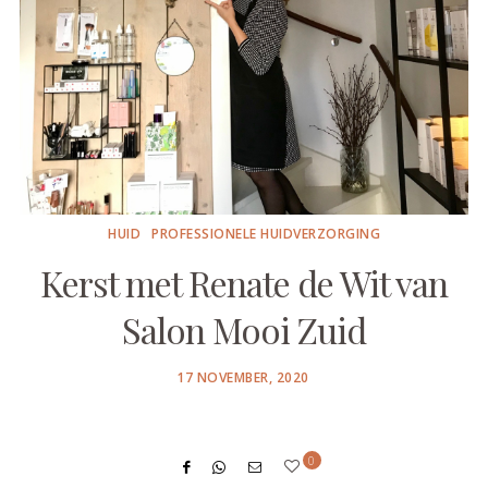
HUID
PROFESSIONELE HUIDVERZORGING
Kerst met Renate de Wit van
Salon Mooi Zuid
POSTED
17 NOVEMBER, 2020
ON
0