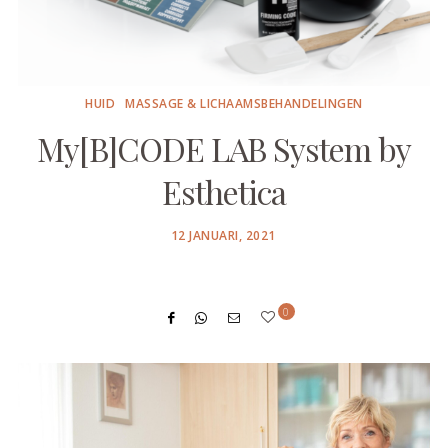
HUID
MASSAGE & LICHAAMSBEHANDELINGEN
My[B]CODE LAB System by
Esthetica
POSTED
12 JANUARI, 2021
ON
0