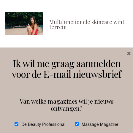
Multifunctionele skincare wint
terrein
×
Volg ons
Ik wil me graag aanmelden
voor de E-mail nieuwsbrief
Instagram
Facebook
Van welke magazines wil je nieuws
ontvangen?
@
debeautyprofessional
De Beauty Professional
Massage Magazine