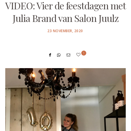
VIDEO: Vier de feestdagen met
Julia Brand van Salon Juulz
POSTED
23 NOVEMBER, 2020
ON
1