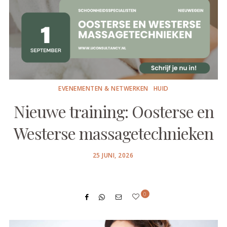
EVENEMENTEN & NETWERKEN
HUID
Nieuwe training: Oosterse en
Westerse massagetechnieken
POSTED
25 JUNI, 2026
ON
0